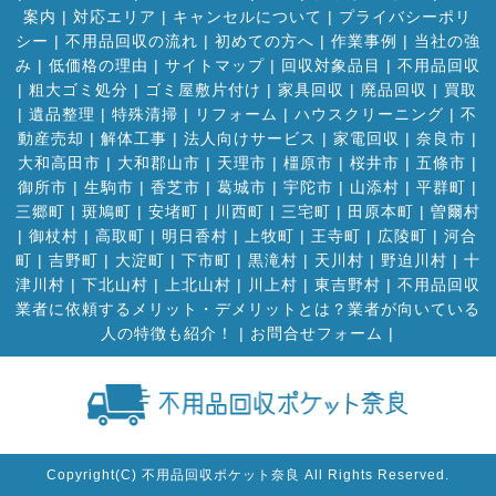
案内
|
対応エリア
|
キャンセルについて
|
プライバシーポリ
シー
|
不用品回収の流れ
|
初めての方へ
|
作業事例
|
当社の強
み
|
低価格の理由
|
サイトマップ
|
回収対象品目
|
不用品回収
|
粗大ゴミ処分
|
ゴミ屋敷片付け
|
家具回収
|
廃品回収
|
買取
|
遺品整理
|
特殊清掃
|
リフォーム
|
ハウスクリーニング
|
不
動産売却
|
解体工事
|
法人向けサービス
|
家電回収
|
奈良市
|
大和高田市
|
大和郡山市
|
天理市
|
橿原市
|
桜井市
|
五條市
|
御所市
|
生駒市
|
香芝市
|
葛城市
|
宇陀市
|
山添村
|
平群町
|
三郷町
|
斑鳩町
|
安堵町
|
川西町
|
三宅町
|
田原本町
|
曽爾村
|
御杖村
|
高取町
|
明日香村
|
上牧町
|
王寺町
|
広陵町
|
河合
町
|
吉野町
|
大淀町
|
下市町
|
黒滝村
|
天川村
|
野迫川村
|
十
津川村
|
下北山村
|
上北山村
|
川上村
|
東吉野村
|
不用品回収
業者に依頼するメリット・デメリットとは？業者が向いている
人の特徴も紹介！
|
お問合せフォーム |
Copyright(C) 不用品回収ポケット奈良 All Rights Reserved.