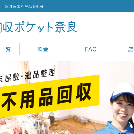
ト！家具家電や廃品を処分
ス一覧
料金
FAQ
店