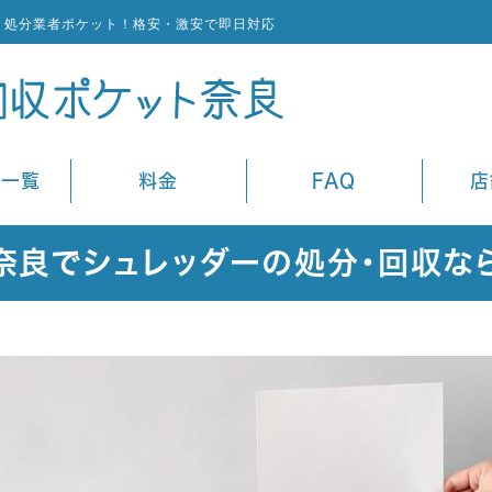
ミ処分業者ポケット！格安・激安で即日対応
ス一覧
料金
FAQ
店
奈良でシュレッダーの処分・回収な