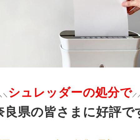
シュレッダーの処分で
＼＼
／
奈良県の皆さまに好評で