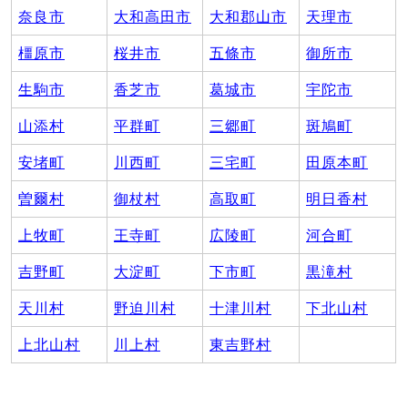
奈良市
大和高田市
大和郡山市
天理市
橿原市
桜井市
五條市
御所市
生駒市
香芝市
葛城市
宇陀市
山添村
平群町
三郷町
斑鳩町
安堵町
川西町
三宅町
田原本町
曽爾村
御杖村
高取町
明日香村
上牧町
王寺町
広陵町
河合町
吉野町
大淀町
下市町
黒滝村
天川村
野迫川村
十津川村
下北山村
上北山村
川上村
東吉野村