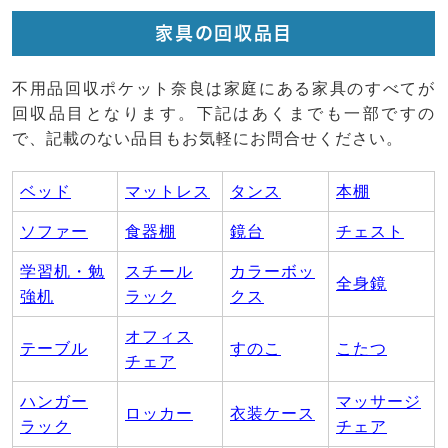
家具の回収品目
不用品回収ポケット奈良は家庭にある家具のすべてが
回収品目となります。下記はあくまでも一部ですの
で、記載のない品目もお気軽にお問合せください。
ベッド
マットレス
タンス
本棚
ソファー
食器棚
鏡台
チェスト
学習机・勉
スチール
カラーボッ
全身鏡
強机
ラック
クス
オフィス
テーブル
すのこ
こたつ
チェア
ハンガー
マッサージ
ロッカー
衣装ケース
ラック
チェア