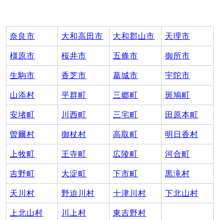
奈良市
大和高田市
大和郡山市
天理市
橿原市
桜井市
五條市
御所市
生駒市
香芝市
葛城市
宇陀市
山添村
平群町
三郷町
斑鳩町
安堵町
川西町
三宅町
田原本町
曽爾村
御杖村
高取町
明日香村
上牧町
王寺町
広陵町
河合町
吉野町
大淀町
下市町
黒滝村
天川村
野迫川村
十津川村
下北山村
上北山村
川上村
東吉野村