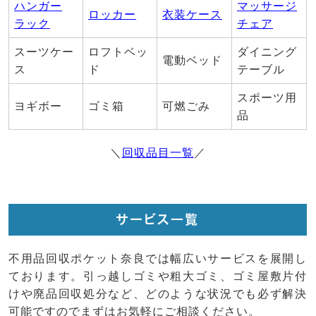
ハンガー
マッサージ
ロッカー
衣装ケース
ラック
チェア
スーツケー
ロフトベッ
ダイニング
電動ベッド
ス
ド
テーブル
スポーツ用
ヨギボー
ゴミ箱
可燃ごみ
品
＼
回収品目一覧
／
サービス一覧
不用品回収ポケット奈良では幅広いサービスを展開し
ております。引っ越しゴミや粗大ゴミ、ゴミ屋敷片付
けや廃品回収処分など、どのような状況でも必ず解決
可能ですのでまずはお気軽にご相談ください。