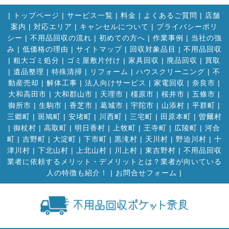
|
トップページ
|
サービス一覧
|
料金
|
よくあるご質問
|
店舗
案内
|
対応エリア
|
キャンセルについて
|
プライバシーポリ
シー
|
不用品回収の流れ
|
初めての方へ
|
作業事例
|
当社の強
み
|
低価格の理由
|
サイトマップ
|
回収対象品目
|
不用品回収
|
粗大ゴミ処分
|
ゴミ屋敷片付け
|
家具回収
|
廃品回収
|
買取
|
遺品整理
|
特殊清掃
|
リフォーム
|
ハウスクリーニング
|
不
動産売却
|
解体工事
|
法人向けサービス
|
家電回収
|
奈良市
|
大和高田市
|
大和郡山市
|
天理市
|
橿原市
|
桜井市
|
五條市
|
御所市
|
生駒市
|
香芝市
|
葛城市
|
宇陀市
|
山添村
|
平群町
|
三郷町
|
斑鳩町
|
安堵町
|
川西町
|
三宅町
|
田原本町
|
曽爾村
|
御杖村
|
高取町
|
明日香村
|
上牧町
|
王寺町
|
広陵町
|
河合
町
|
吉野町
|
大淀町
|
下市町
|
黒滝村
|
天川村
|
野迫川村
|
十
津川村
|
下北山村
|
上北山村
|
川上村
|
東吉野村
|
不用品回収
業者に依頼するメリット・デメリットとは？業者が向いている
人の特徴も紹介！
|
お問合せフォーム |