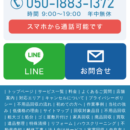
|
トップページ
|
サービス一覧
|
料金
|
よくあるご質問
|
店舗
案内
|
対応エリア
|
キャンセルについて
|
プライバシーポリ
シー
|
不用品回収の流れ
|
初めての方へ
|
作業事例
|
当社の強
み
|
低価格の理由
|
サイトマップ
|
回収対象品目
|
不用品回収
|
粗大ゴミ処分
|
ゴミ屋敷片付け
|
家具回収
|
廃品回収
|
買取
|
遺品整理
|
特殊清掃
|
リフォーム
|
ハウスクリーニング
|
不
動産売却
|
解体工事
|
法人向けサービス
|
家電回収
|
奈良市
|