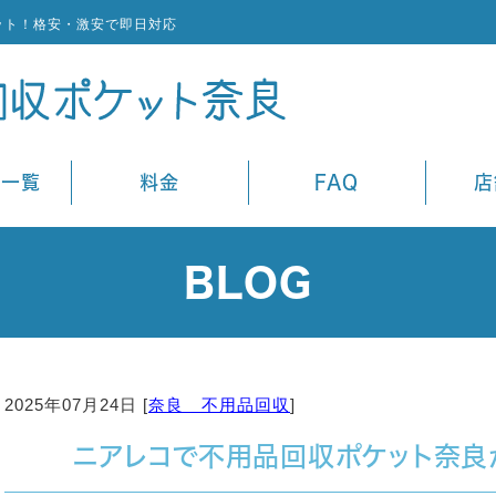
ット！格安・激安で即日対応
ス一覧
料金
FAQ
店
BLOG
2025年07月24日 [
奈良 不用品回収
]
ニアレコで不用品回収ポケット奈良