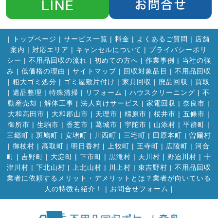
|
トップページ
|
サービス一覧
|
料金
|
よくあるご質問
|
店舗
案内
|
対応エリア
|
キャンセルについて
|
プライバシーポリ
シー
|
不用品回収の流れ
|
初めての方へ
|
作業事例
|
当社の強
み
|
低価格の理由
|
サイトマップ
|
回収対象品目
|
不用品回収
|
粗大ゴミ処分
|
ゴミ屋敷片付け
|
家具回収
|
廃品回収
|
買取
|
遺品整理
|
特殊清掃
|
リフォーム
|
ハウスクリーニング
|
不
動産売却
|
解体工事
|
法人向けサービス
|
家電回収
|
奈良市
|
大和高田市
|
大和郡山市
|
天理市
|
橿原市
|
桜井市
|
五條市
|
御所市
|
生駒市
|
香芝市
|
葛城市
|
宇陀市
|
山添村
|
平群町
|
三郷町
|
斑鳩町
|
安堵町
|
川西町
|
三宅町
|
田原本町
|
曽爾村
|
御杖村
|
高取町
|
明日香村
|
上牧町
|
王寺町
|
広陵町
|
河合
町
|
吉野町
|
大淀町
|
下市町
|
黒滝村
|
天川村
|
野迫川村
|
十
津川村
|
下北山村
|
上北山村
|
川上村
|
東吉野村
|
不用品回収
業者に依頼するメリット・デメリットとは？業者が向いている
人の特徴も紹介！
|
お問合せフォーム |