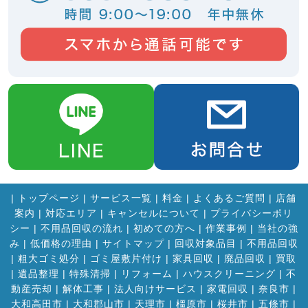
|
トップページ
|
サービス一覧
|
料金
|
よくあるご質問
|
店舗
案内
|
対応エリア
|
キャンセルについて
|
プライバシーポリ
シー
|
不用品回収の流れ
|
初めての方へ
|
作業事例
|
当社の強
み
|
低価格の理由
|
サイトマップ
|
回収対象品目
|
不用品回収
|
粗大ゴミ処分
|
ゴミ屋敷片付け
|
家具回収
|
廃品回収
|
買取
|
遺品整理
|
特殊清掃
|
リフォーム
|
ハウスクリーニング
|
不
動産売却
|
解体工事
|
法人向けサービス
|
家電回収
|
奈良市
|
大和高田市
|
大和郡山市
|
天理市
|
橿原市
|
桜井市
|
五條市
|