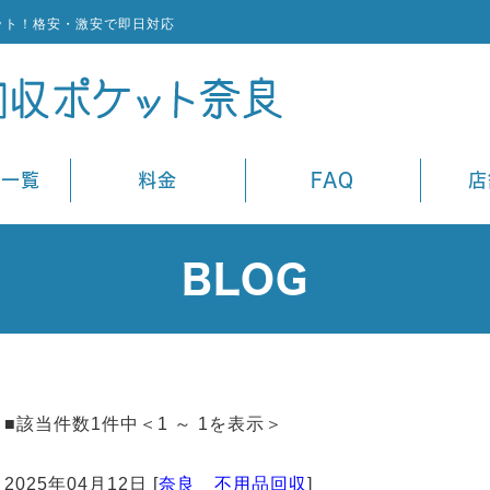
ット！格安・激安で即日対応
ス一覧
料金
FAQ
店
BLOG
■該当件数1件中＜1 ～ 1を表示＞
2025年04月12日 [
奈良 不用品回収
]